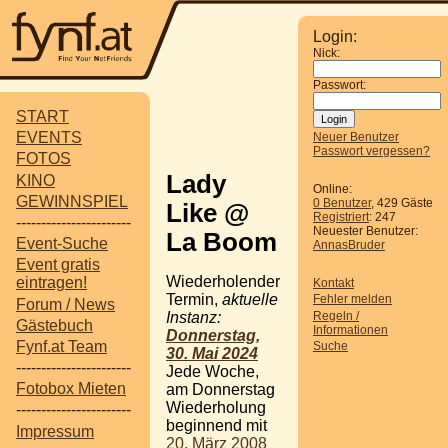
Login:
Nick:
Passwort:
START
EVENTS
Neuer Benutzer
Passwort vergessen?
FOTOS
Lady
KINO
Online:
GEWINNSPIEL
0 Benutzer
, 429 Gäste
Like @
Registriert
: 247
-----------------------
Neuester Benutzer:
La Boom
Event-Suche
AnnasBruder
Event gratis
Wiederholender
eintragen!
Kontakt
Termin,
aktuelle
Fehler melden
Forum / News
Regeln /
Instanz:
Gästebuch
Informationen
Donnerstag,
Fynf.at Team
Suche
30. Mai 2024
-----------------------
Jede Woche,
Fotobox Mieten
am Donnerstag
Wiederholung
-----------------------
beginnend mit
Impressum
20. März 2008