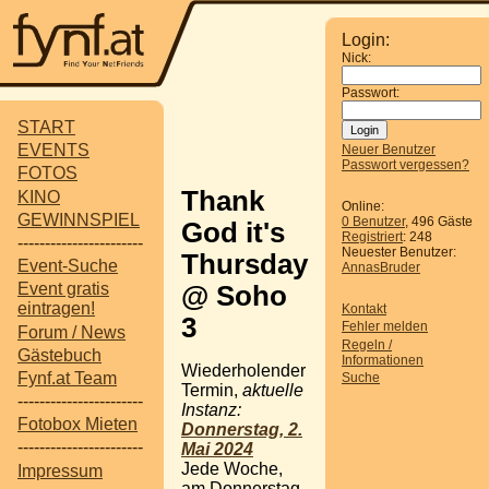
Login:
Nick:
Passwort:
START
EVENTS
Neuer Benutzer
Passwort vergessen?
FOTOS
Thank
KINO
Online:
GEWINNSPIEL
0 Benutzer
, 496 Gäste
God it's
Registriert
: 248
-----------------------
Neuester Benutzer:
Thursday
Event-Suche
AnnasBruder
Event gratis
@ Soho
eintragen!
Kontakt
3
Fehler melden
Forum / News
Regeln /
Gästebuch
Informationen
Wiederholender
Fynf.at Team
Suche
Termin,
aktuelle
-----------------------
Instanz:
Fotobox Mieten
Donnerstag, 2.
-----------------------
Mai 2024
Jede Woche,
Impressum
am Donnerstag