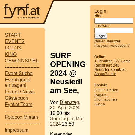
Login:
Nick:
Passwort:
START
EVENTS
Neuer Benutzer
Passwort vergessen?
FOTOS
SURF
KINO
Online:
GEWINNSPIEL
1 Benutzer
, 577 Gäste
OPENING
Registriert
: 248
-----------------------
Neuester Benutzer:
2024 @
Event-Suche
AnnasBruder
Event gratis
Neusiedl
eintragen!
Kontakt
am See,
Fehler melden
Forum / News
Regeln /
Gästebuch
Informationen
Von
Dienstag,
Fynf.at Team
Suche
30. April 2024
-----------------------
10:00 bis
Fotobox Mieten
Sonntag, 5. Mai
-----------------------
2024
23:59
Impressum
Kategorie: