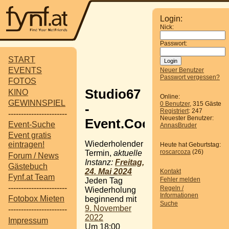
Login:
Nick:
Passwort:
START
EVENTS
Neuer Benutzer
Passwort vergessen?
FOTOS
Studio67
KINO
Online:
GEWINNSPIEL
0 Benutzer
, 315 Gäste
-
Registriert
: 247
-----------------------
Neuester Benutzer:
Event.Cocktail.Bar
Event-Suche
AnnasBruder
Event gratis
Wiederholender
eintragen!
Heute hat Geburtstag:
roscarcoza
(26)
Termin,
aktuelle
Forum / News
Instanz:
Freitag,
Gästebuch
24. Mai 2024
Kontakt
Fynf.at Team
Fehler melden
Jeden Tag
-----------------------
Regeln /
Wiederholung
Informationen
Fotobox Mieten
beginnend mit
Suche
9. November
-----------------------
2022
Impressum
Um 18:00