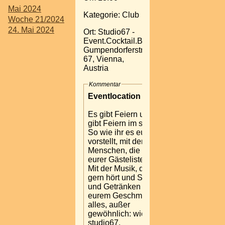
Mai 2024
Kategorie: Club
Woche 21/2024
24. Mai 2024
Ort: Studio67 -
Event.Cocktail.Bar
Gumpendorferstrasse
67, Vienna,
Austria
Kommentar
Eventlocation in Wien
Es gibt Feiern und es
gibt Feiern im studio67.
So wie ihr es euch
vorstellt, mit den
Menschen, die ihr auf
eurer Gästeliste habt.
Mit der Musik, die ihr
gern hört und Speisen
und Getränken nach
eurem Geschmack. Also
alles, außer
gewöhnlich: wie das
studio67.