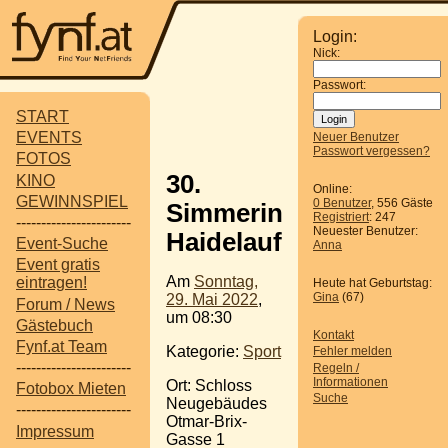
Login:
Nick:
Passwort:
START
EVENTS
Neuer Benutzer
Passwort vergessen?
FOTOS
30.
KINO
Online:
GEWINNSPIEL
0 Benutzer
, 556 Gäste
Simmeringer
Registriert
: 247
-----------------------
Neuester Benutzer:
Haidelauf
Event-Suche
Anna
Event gratis
Am
Sonntag,
eintragen!
Heute hat Geburtstag:
Gina
(67)
29. Mai 2022
,
Forum / News
um 08:30
Gästebuch
Kontakt
Fynf.at Team
Kategorie:
Sport
Fehler melden
-----------------------
Regeln /
Informationen
Ort: Schloss
Fotobox Mieten
Suche
Neugebäudes
-----------------------
Otmar-Brix-
Impressum
Gasse 1