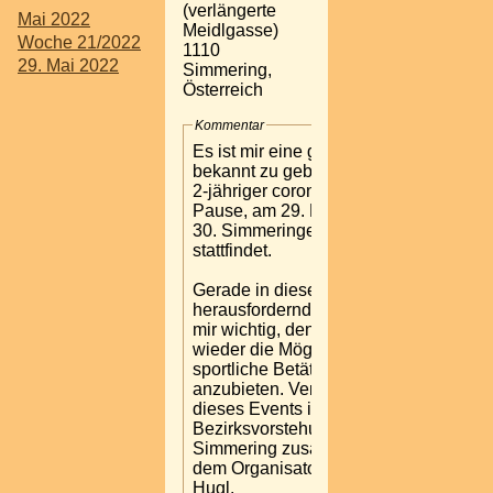
(verlängerte
Mai 2022
Meidlgasse)
Woche 21/2022
1110
29. Mai 2022
Simmering,
Österreich
Kommentar
Es ist mir eine große Freude
bekannt zu geben, dass nach
2-jähriger coronabedingten
Pause, am 29. Mai 2022, der
30. Simmeringer Haidelauf
stattfindet.
Gerade in dieser sehr
herausfordernden Zeit ist es
mir wichtig, den Menschen
wieder die Möglichkeit für
sportliche Betätigung
anzubieten. Veranstalter
dieses Events ist die
Bezirksvorstehung
Simmering zusammen mit
dem Organisator, Christoph
Hugl.