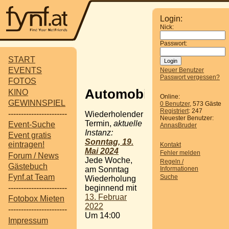
Login:
Nick:
Passwort:
START
EVENTS
Neuer Benutzer
Passwort vergessen?
FOTOS
Automobilmuseum
KINO
Online:
GEWINNSPIEL
0 Benutzer
, 573 Gäste
Registriert
: 247
-----------------------
Wiederholender
Neuester Benutzer:
Termin,
aktuelle
Event-Suche
AnnasBruder
Instanz:
Event gratis
Sonntag, 19.
eintragen!
Kontakt
Mai 2024
Fehler melden
Forum / News
Jede Woche,
Regeln /
Gästebuch
Informationen
am Sonntag
Fynf.at Team
Suche
Wiederholung
beginnend mit
-----------------------
13. Februar
Fotobox Mieten
2022
-----------------------
Um 14:00
Impressum