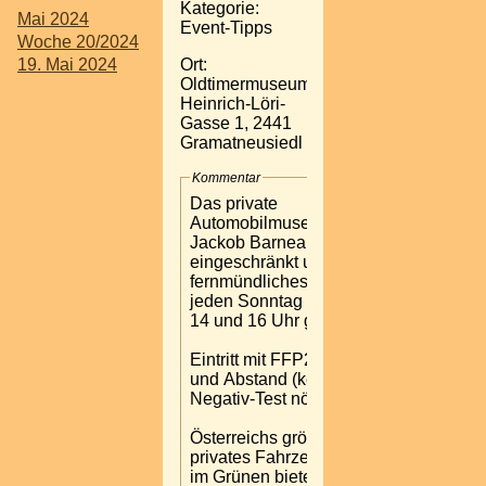
Kategorie:
Mai 2024
Event-Tipps
Woche 20/2024
Ort:
19. Mai 2024
Oldtimermuseum
Heinrich-Löri-
Gasse 1, 2441
Gramatneusiedl
Kommentar
Das private
Automobilmuseum des Dr.
Jackob Barnea ist nur
eingeschränkt und gegen
fernmündliches Aviso fast
jeden Sonntag zwischen
14 und 16 Uhr geöffnet.
Eintritt mit FFP2-Maske
und Abstand (kein
Negativ-Test nötig).
Österreichs größtes
privates Fahrzeugmuseum
im Grünen bietet an: