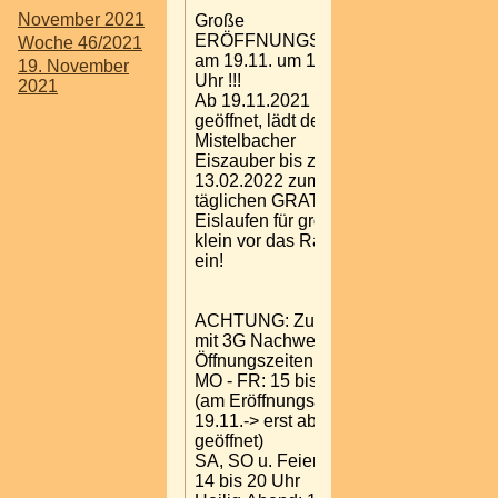
November 2021
Große
ERÖFFNUNGSSHOW
Woche 46/2021
am 19.11. um 16:30
19. November
Uhr !!!
2021
Ab 19.11.2021
geöffnet, lädt der
Mistelbacher
Eiszauber bis zum
13.02.2022 zum
täglichen GRATIS
Eislaufen für groß und
klein vor das Rathaus
ein!
ACHTUNG: Zutritt nur
mit 3G Nachweis!
Öffnungszeiten:
MO - FR: 15 bis 20 Uhr
(am Eröffnungstag
19.11.-> erst ab 16 Uhr
geöffnet)
SA, SO u. Feiertags:
14 bis 20 Uhr