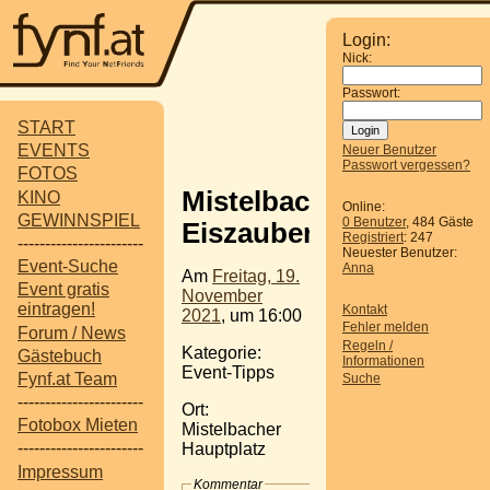
Login:
Nick:
Passwort:
START
EVENTS
Neuer Benutzer
Passwort vergessen?
FOTOS
Mistelbacher
KINO
Online:
GEWINNSPIEL
0 Benutzer
, 484 Gäste
Eiszauber
Registriert
: 247
-----------------------
Neuester Benutzer:
Event-Suche
Anna
Am
Freitag, 19.
Event gratis
November
eintragen!
Kontakt
2021
, um 16:00
Fehler melden
Forum / News
Regeln /
Kategorie:
Gästebuch
Informationen
Event-Tipps
Fynf.at Team
Suche
-----------------------
Ort:
Fotobox Mieten
Mistelbacher
-----------------------
Hauptplatz
Impressum
Kommentar