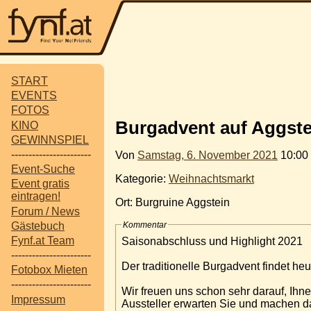
START
EVENTS
FOTOS
Burgadvent auf Aggste
KINO
GEWINNSPIEL
-----------------------
Von
Samstag, 6. November 2021
10:00
Event-Suche
Kategorie:
Weihnachtsmarkt
Event gratis
eintragen!
Ort: Burgruine Aggstein
Forum / News
Gästebuch
Kommentar
Fynf.at Team
Saisonabschluss und Highlight 2021
-----------------------
Der traditionelle Burgadvent findet he
Fotobox Mieten
-----------------------
Wir freuen uns schon sehr darauf, Ihn
Impressum
Aussteller erwarten Sie und machen da