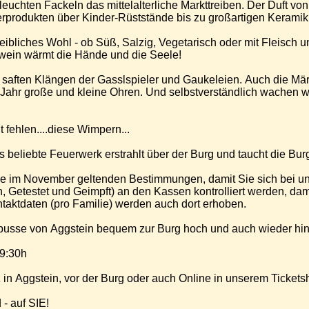
leuchten Fackeln das mittelalterliche Markttreiben. Der Duft 
rodukten über Kinder-Rüststände bis zu großartigen Keramik Ei
leibliches Wohl - ob Süß, Salzig, Vegetarisch oder mit Fleisch 
wein wärmt die Hände und die Seele!
n saften Klängen der Gasslspieler und Gaukeleien. Auch die Mä
stverständlich wachen wieder die "Wölfe zu Dunkelstein" über
 fehlen....diese Wimpern...
 beliebte Feuerwerk erstrahlt über der Burg und taucht die Bur
die im November geltenden Bestimmungen, damit Sie sich bei un
Getestet und Geimpft) an den Kassen kontrolliert werden, dam
aktdaten (pro Familie) werden auch dort erhoben.
busse von Aggstein bequem zur Burg hoch und auch wieder hinun
19:30h
in Aggstein, vor der Burg oder auch Online in unserem Tickets
- auf SIE!