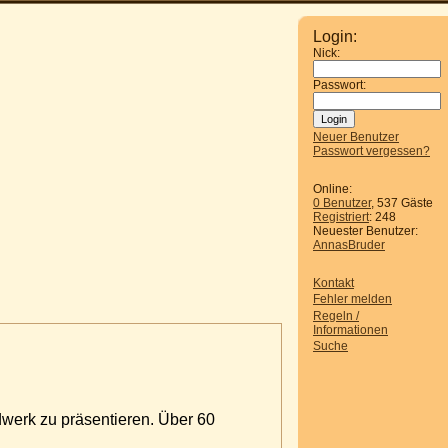
Login:
Nick:
Passwort:
Neuer Benutzer
Passwort vergessen?
Online:
0 Benutzer
, 537 Gäste
Registriert
: 248
Neuester Benutzer:
AnnasBruder
Kontakt
Fehler melden
Regeln /
Informationen
Suche
dwerk zu präsentieren. Über 60