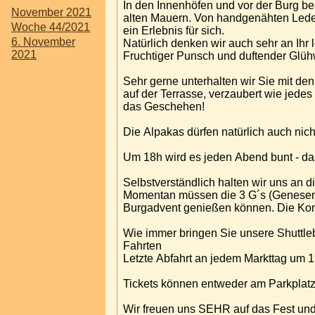
In den Innenhöfen und vor der Burg be
November 2021
alten Mauern. Von handgenähten Lederp
Woche 44/2021
ein Erlebnis für sich.
6. November
Natürlich denken wir auch sehr an Ihr 
2021
Fruchtiger Punsch und duftender Glüh
Sehr gerne unterhalten wir Sie mit de
auf der Terrasse, verzaubert wie jedes Jahr große und kleine Ohren. Und selb
das Geschehen!
Die Alpakas dürfen natürlich auch nicht
Um 18h wird es jeden Abend bunt - das
Selbstverständlich halten wir uns an 
Momentan müssen die 3 G´s (Genesen, 
Burgadvent genießen können. Die Kont
Wie immer bringen Sie unsere Shuttle
Fahrten
Letzte Abfahrt an jedem Markttag um 
Tickets können entweder am Parkplatz 
Wir freuen uns SEHR auf das Fest und 