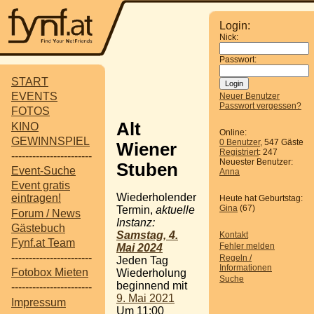
Login:
Nick:
Passwort:
START
EVENTS
Neuer Benutzer
Passwort vergessen?
FOTOS
Alt
KINO
Online:
GEWINNSPIEL
0 Benutzer
, 547 Gäste
Wiener
Registriert
: 247
-----------------------
Neuester Benutzer:
Stuben
Event-Suche
Anna
Event gratis
Wiederholender
eintragen!
Heute hat Geburtstag:
Gina
(67)
Termin,
aktuelle
Forum / News
Instanz:
Gästebuch
Samstag, 4.
Kontakt
Fynf.at Team
Fehler melden
Mai 2024
-----------------------
Regeln /
Jeden Tag
Informationen
Fotobox Mieten
Wiederholung
Suche
beginnend mit
-----------------------
9. Mai 2021
Impressum
Um 11:00