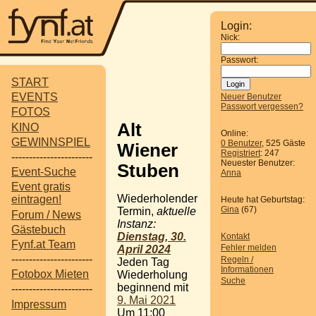
Login:
Nick:
Passwort:
START
EVENTS
Neuer Benutzer
Passwort vergessen?
FOTOS
Alt
KINO
Online:
GEWINNSPIEL
0 Benutzer
, 525 Gäste
Wiener
Registriert
: 247
-----------------------
Neuester Benutzer:
Stuben
Event-Suche
Anna
Event gratis
Wiederholender
eintragen!
Heute hat Geburtstag:
Gina
(67)
Termin,
aktuelle
Forum / News
Instanz:
Gästebuch
Dienstag, 30.
Kontakt
Fynf.at Team
Fehler melden
April 2024
-----------------------
Regeln /
Jeden Tag
Informationen
Fotobox Mieten
Wiederholung
Suche
beginnend mit
-----------------------
9. Mai 2021
Impressum
Um 11:00