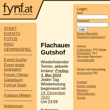
Login:
Nick:
Passwort:
START
EVENTS
Neuer Benutzer
Passwort vergessen?
FOTOS
Flachauer
KINO
Online:
GEWINNSPIEL
0 Benutzer
, 375 Gäste
Gutshof
Registriert
: 247
-----------------------
Neuester Benutzer:
Event-Suche
AnnasBruder
Wiederholender
Event gratis
Termin,
aktuelle
eintragen!
Heute hat Geburtstag:
Instanz:
Freitag,
roscarcoza
(26)
Forum / News
3. Mai 2024
Jeden Tag
Gästebuch
Kontakt
Wiederholung
Fynf.at Team
Fehler melden
beginnend mit
-----------------------
Regeln /
19. Dezember
Informationen
Fotobox Mieten
2020
Suche
-----------------------
Um 23:59
Impressum