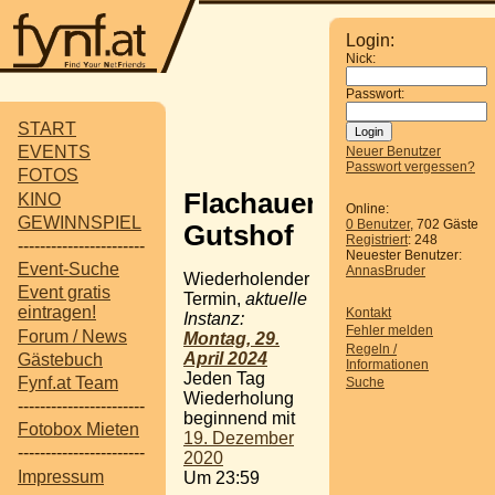
Login:
Nick:
Passwort:
START
EVENTS
Neuer Benutzer
Passwort vergessen?
FOTOS
Flachauer
KINO
Online:
GEWINNSPIEL
0 Benutzer
, 702 Gäste
Gutshof
Registriert
: 248
-----------------------
Neuester Benutzer:
Event-Suche
AnnasBruder
Wiederholender
Event gratis
Termin,
aktuelle
eintragen!
Kontakt
Instanz:
Fehler melden
Forum / News
Montag, 29.
Regeln /
April 2024
Gästebuch
Informationen
Jeden Tag
Fynf.at Team
Suche
Wiederholung
-----------------------
beginnend mit
Fotobox Mieten
19. Dezember
-----------------------
2020
Impressum
Um 23:59