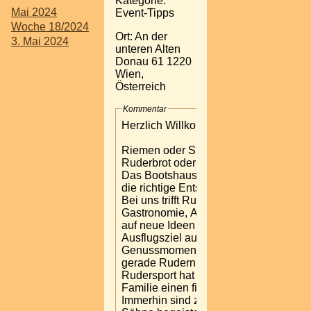
Kategorie:
Mai 2024
Event-Tipps
Woche 18/2024
Ort: An der
3. Mai 2024
unteren Alten
Donau 61 1220
Wien,
Österreich
Kommentar
Herzlich Willkommen
Riemen oder Skulls?
Ruderbrot oder Achterl?
Das Bootshaus ist immer
die richtige Entscheidung.
Bei uns trifft Rudersport auf
Gastronomie, Alte Donau
auf neue Ideen und
Ausflugsziel auf
Genussmomente. Warum
gerade Rudern? Der
Rudersport hat in unserer
Familie einen fixen Platz.
Immerhin sind zwei unserer