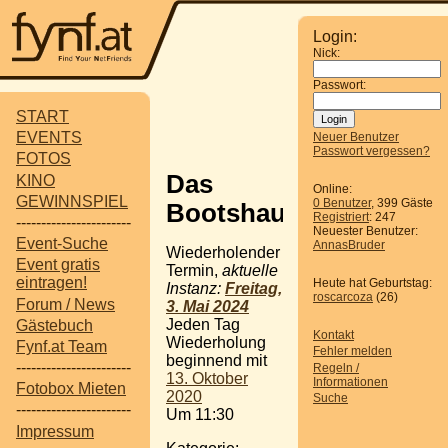
Login:
Nick:
Passwort:
START
EVENTS
Neuer Benutzer
Passwort vergessen?
FOTOS
Das
KINO
Online:
GEWINNSPIEL
0 Benutzer
, 399 Gäste
Bootshaus
Registriert
: 247
-----------------------
Neuester Benutzer:
Event-Suche
AnnasBruder
Wiederholender
Event gratis
Termin,
aktuelle
eintragen!
Heute hat Geburtstag:
Instanz:
Freitag,
roscarcoza
(26)
Forum / News
3. Mai 2024
Jeden Tag
Gästebuch
Kontakt
Wiederholung
Fynf.at Team
Fehler melden
beginnend mit
-----------------------
Regeln /
13. Oktober
Informationen
Fotobox Mieten
2020
Suche
-----------------------
Um 11:30
Impressum