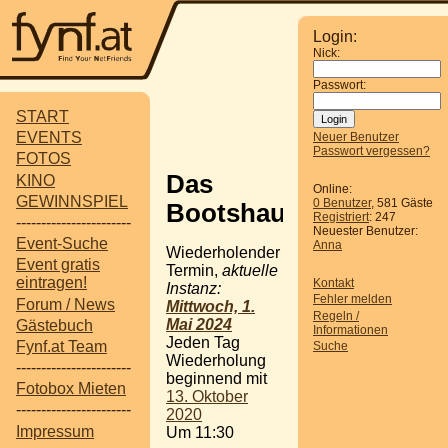
Login:
Nick:
Passwort:
START
EVENTS
Neuer Benutzer
Passwort vergessen?
FOTOS
Das
KINO
Online:
GEWINNSPIEL
0 Benutzer
, 581 Gäste
Bootshaus
Registriert
: 247
-----------------------
Neuester Benutzer:
Event-Suche
Anna
Wiederholender
Event gratis
Termin,
aktuelle
eintragen!
Kontakt
Instanz:
Fehler melden
Forum / News
Mittwoch, 1.
Regeln /
Mai 2024
Gästebuch
Informationen
Jeden Tag
Fynf.at Team
Suche
Wiederholung
-----------------------
beginnend mit
Fotobox Mieten
13. Oktober
-----------------------
2020
Impressum
Um 11:30