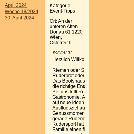
April 2024
Kategorie:
Event-Tipps
Woche 18/2024
30. April 2024
Ort: An der
unteren Alten
Donau 61 1220
Wien,
Österreich
Kommentar
Herzlich Willkommen
Riemen oder Skulls?
Ruderbrot oder Achterl?
Das Bootshaus ist immer
die richtige Entscheidung.
Bei uns trifft Rudersport auf
Gastronomie, Alte Donau
auf neue Ideen und
Ausflugsziel auf
Genussmomente. Warum
gerade Rudern? Der
Rudersport hat in unserer
Familie einen fixen Platz.