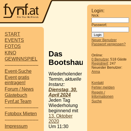
Login:
Nick:
Passwort:
START
EVENTS
Neuer Benutzer
Passwort vergessen?
FOTOS
Das
KINO
Online:
GEWINNSPIEL
0 Benutzer
, 518 Gäste
Bootshaus
Registriert
: 247
-----------------------
Neuester Benutzer:
Event-Suche
Anna
Wiederholender
Event gratis
Termin,
aktuelle
eintragen!
Kontakt
Instanz:
Fehler melden
Forum / News
Dienstag, 30.
Regeln /
April 2024
Gästebuch
Informationen
Jeden Tag
Fynf.at Team
Suche
Wiederholung
-----------------------
beginnend mit
Fotobox Mieten
13. Oktober
-----------------------
2020
Impressum
Um 11:30