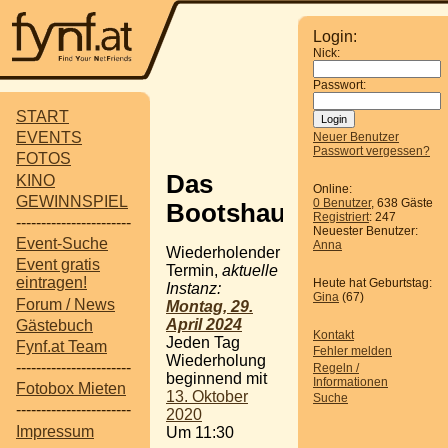
Login:
Nick:
Passwort:
START
EVENTS
Neuer Benutzer
Passwort vergessen?
FOTOS
Das
KINO
Online:
GEWINNSPIEL
0 Benutzer
, 638 Gäste
Bootshaus
Registriert
: 247
-----------------------
Neuester Benutzer:
Event-Suche
Anna
Wiederholender
Event gratis
Termin,
aktuelle
eintragen!
Heute hat Geburtstag:
Instanz:
Gina
(67)
Forum / News
Montag, 29.
April 2024
Gästebuch
Kontakt
Jeden Tag
Fynf.at Team
Fehler melden
Wiederholung
-----------------------
Regeln /
beginnend mit
Informationen
Fotobox Mieten
13. Oktober
Suche
-----------------------
2020
Impressum
Um 11:30