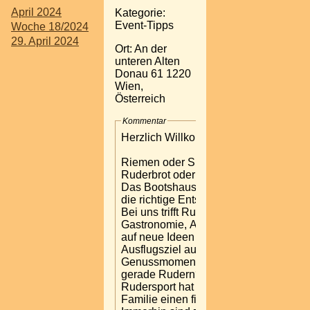
April 2024
Kategorie:
Event-Tipps
Woche 18/2024
29. April 2024
Ort: An der
unteren Alten
Donau 61 1220
Wien,
Österreich
Kommentar
Herzlich Willkommen
Riemen oder Skulls?
Ruderbrot oder Achterl?
Das Bootshaus ist immer
die richtige Entscheidung.
Bei uns trifft Rudersport auf
Gastronomie, Alte Donau
auf neue Ideen und
Ausflugsziel auf
Genussmomente. Warum
gerade Rudern? Der
Rudersport hat in unserer
Familie einen fixen Platz.