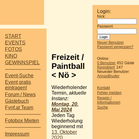
Login:
Nick:
Passwort:
START
EVENTS
Neuer Benutzer
Passwort vergessen?
FOTOS
Freizeit /
KINO
Online:
GEWINNSPIEL
0 Benutzer
, 652 Gäste
Paintball
Registriert
: 247
-----------------------
Neuester Benutzer:
< Nö >
Event-Suche
AnnasBruder
Event gratis
Wiederholender
eintragen!
Kontakt
Termin,
aktuelle
Fehler melden
Forum / News
Regeln /
Instanz:
Gästebuch
Informationen
Montag, 20.
Fynf.at Team
Suche
Mai 2024
-----------------------
Jeden Tag
Fotobox Mieten
Wiederholung
beginnend mit
-----------------------
13. Oktober
Impressum
2020