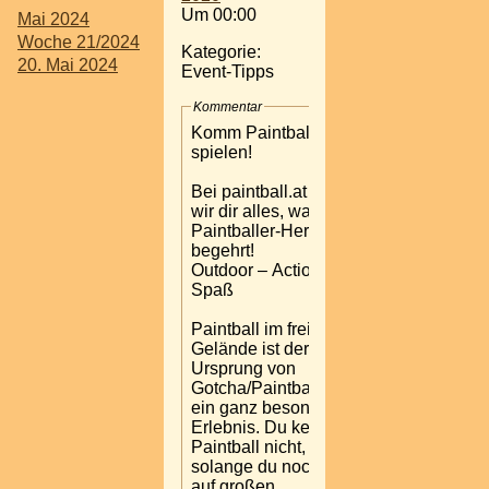
Um 00:00
Mai 2024
Woche 21/2024
Kategorie:
20. Mai 2024
Event-Tipps
Kommentar
Komm Paintball
spielen!
Bei paintball.at bieten
wir dir alles, was das
Paintballer-Herz
begehrt!
Outdoor – Action –
Spaß
Paintball im freien
Gelände ist der
Ursprung von
Gotcha/Paintball und
ein ganz besonderes
Erlebnis. Du kennst
Paintball nicht,
solange du noch nie
auf großen,