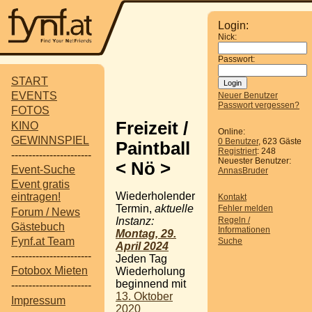
Login:
Nick:
Passwort:
START
EVENTS
Neuer Benutzer
Passwort vergessen?
FOTOS
Freizeit /
KINO
Online:
GEWINNSPIEL
0 Benutzer
, 623 Gäste
Paintball
Registriert
: 248
-----------------------
Neuester Benutzer:
< Nö >
Event-Suche
AnnasBruder
Event gratis
Wiederholender
eintragen!
Kontakt
Termin,
aktuelle
Fehler melden
Forum / News
Regeln /
Instanz:
Gästebuch
Informationen
Montag, 29.
Fynf.at Team
Suche
April 2024
-----------------------
Jeden Tag
Fotobox Mieten
Wiederholung
beginnend mit
-----------------------
13. Oktober
Impressum
2020