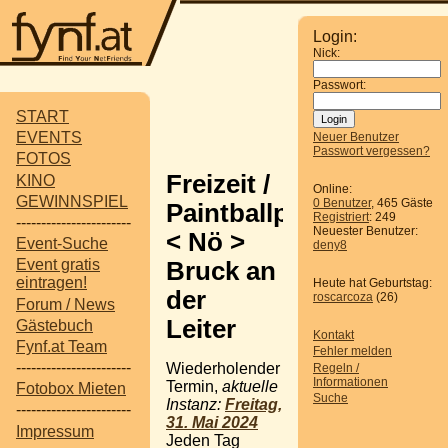
Login:
Nick:
Passwort:
START
EVENTS
Neuer Benutzer
Passwort vergessen?
FOTOS
Freizeit /
KINO
Online:
GEWINNSPIEL
0 Benutzer
, 465 Gäste
Paintballpark
Registriert
: 249
-----------------------
Neuester Benutzer:
< Nö >
Event-Suche
deny8
Event gratis
Bruck an
eintragen!
Heute hat Geburtstag:
der
roscarcoza
(26)
Forum / News
Leiter
Gästebuch
Kontakt
Fynf.at Team
Fehler melden
-----------------------
Wiederholender
Regeln /
Informationen
Termin,
aktuelle
Fotobox Mieten
Suche
Instanz:
Freitag,
-----------------------
31. Mai 2024
Impressum
Jeden Tag