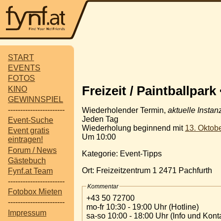
START
EVENTS
FOTOS
Freizeit / Paintballpark
KINO
GEWINNSPIEL
-----------------------
Wiederholender Termin,
aktuelle Instan
Jeden Tag
Event-Suche
Wiederholung beginnend mit
13. Oktob
Event gratis
Um 10:00
eintragen!
Forum / News
Kategorie: Event-Tipps
Gästebuch
Ort: Freizeitzentrum 1 2471 Pachfurth
Fynf.at Team
-----------------------
Kommentar
Fotobox Mieten
+43 50 72700
-----------------------
mo-fr 10:30 - 19:00 Uhr (Hotline)
Impressum
sa-so 10:00 - 18:00 Uhr (Info und Kont