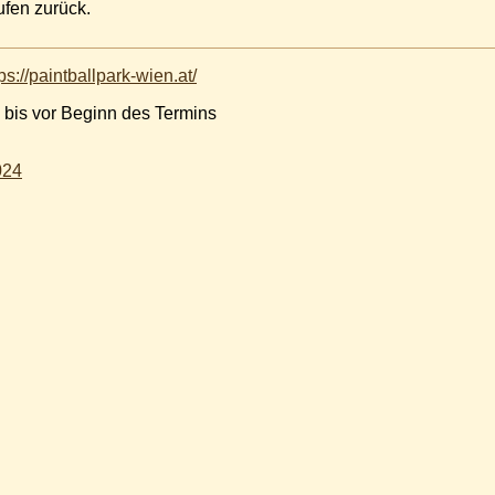
rufen zurück.
ps://paintballpark-wien.at/
 bis vor Beginn des Termins
024