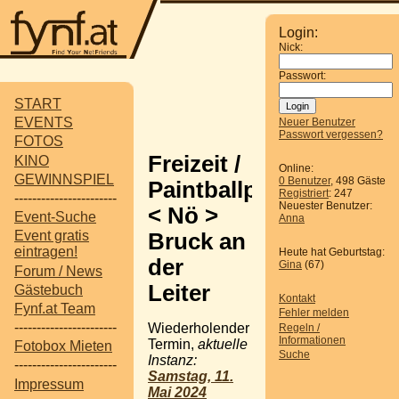
Login:
Nick:
Passwort:
START
EVENTS
Neuer Benutzer
Passwort vergessen?
FOTOS
Freizeit /
KINO
Online:
GEWINNSPIEL
0 Benutzer
, 498 Gäste
Paintballpark
Registriert
: 247
-----------------------
Neuester Benutzer:
< Nö >
Event-Suche
Anna
Event gratis
Bruck an
eintragen!
Heute hat Geburtstag:
der
Gina
(67)
Forum / News
Leiter
Gästebuch
Kontakt
Fynf.at Team
Fehler melden
-----------------------
Wiederholender
Regeln /
Informationen
Termin,
aktuelle
Fotobox Mieten
Suche
Instanz:
-----------------------
Samstag, 11.
Impressum
Mai 2024