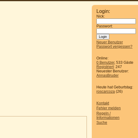
Login:
Nick:
Passwort:
Neuer Benutzer
Passwort vergessen?
Online:
0 Benutzer
, 533 Gäste
Registriert
: 247
Neuester Benutzer:
AnnasBruder
Heute hat Geburtstag:
roscarcoza
(26)
Kontakt
Fehler melden
Regeln /
Informationen
Suche