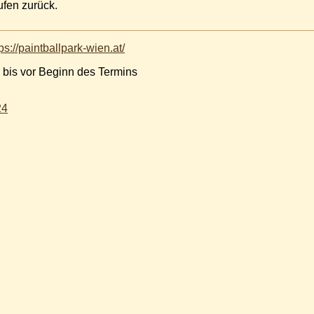
rufen zurück.
ps://paintballpark-wien.at/
 bis vor Beginn des Termins
24