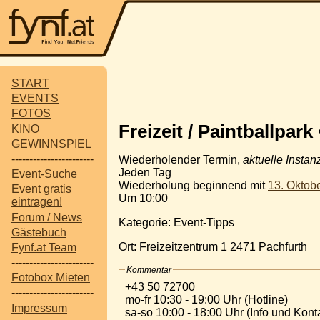
START
EVENTS
FOTOS
Freizeit / Paintballpark
KINO
GEWINNSPIEL
-----------------------
Wiederholender Termin,
aktuelle Instan
Jeden Tag
Event-Suche
Wiederholung beginnend mit
13. Oktob
Event gratis
Um 10:00
eintragen!
Forum / News
Kategorie: Event-Tipps
Gästebuch
Ort: Freizeitzentrum 1 2471 Pachfurth
Fynf.at Team
-----------------------
Kommentar
Fotobox Mieten
+43 50 72700
-----------------------
mo-fr 10:30 - 19:00 Uhr (Hotline)
Impressum
sa-so 10:00 - 18:00 Uhr (Info und Kont