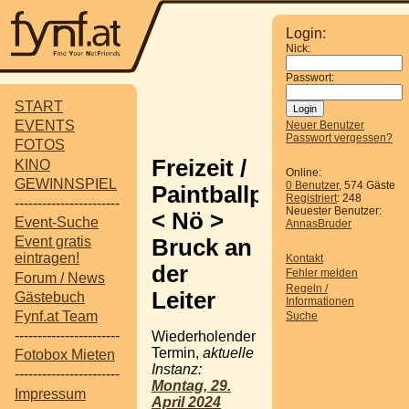
Login:
Nick:
Passwort:
START
EVENTS
Neuer Benutzer
Passwort vergessen?
FOTOS
Freizeit /
KINO
Online:
GEWINNSPIEL
0 Benutzer
, 574 Gäste
Paintballpark
Registriert
: 248
-----------------------
Neuester Benutzer:
< Nö >
Event-Suche
AnnasBruder
Event gratis
Bruck an
eintragen!
Kontakt
der
Fehler melden
Forum / News
Regeln /
Leiter
Gästebuch
Informationen
Fynf.at Team
Suche
-----------------------
Wiederholender
Termin,
aktuelle
Fotobox Mieten
Instanz:
-----------------------
Montag, 29.
Impressum
April 2024