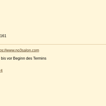
76 3095161
tps://www.no3salon.com
 bis vor Beginn des Termins
24