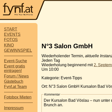
START
EVENTS
FOTOS
N°3 Salon GmbH
KINO
GEWINNSPIEL
-----------------------
Wiederholender Termin,
aktuelle Instan
Jeden Tag
Event-Suche
Wiederholung beginnend mit
2. Septem
Event gratis
Um 10:00
eintragen!
Forum / News
Kategorie: Event-Tipps
Gästebuch
Ort: N°3 Salon GmbH Kursalon Bad Vö
Fynf.at Team
-----------------------
Kommentar
Fotobox Mieten
Der Kursalon Bad Vöslau – nun unter
-----------------------
Brunch an.
Impressum