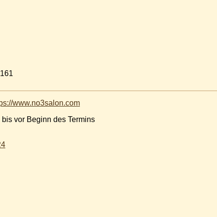
76 3095161
tps://www.no3salon.com
 bis vor Beginn des Termins
24