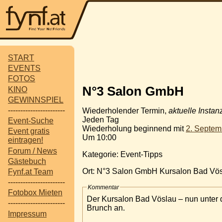
START
EVENTS
FOTOS
N°3 Salon GmbH
KINO
GEWINNSPIEL
-----------------------
Wiederholender Termin,
aktuelle Instan
Jeden Tag
Event-Suche
Wiederholung beginnend mit
2. Septem
Event gratis
Um 10:00
eintragen!
Forum / News
Kategorie: Event-Tipps
Gästebuch
Ort: N°3 Salon GmbH Kursalon Bad Vö
Fynf.at Team
-----------------------
Kommentar
Fotobox Mieten
Der Kursalon Bad Vöslau – nun unter
-----------------------
Brunch an.
Impressum