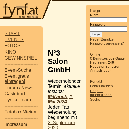
Login:
Nick:
Passwort:
START
EVENTS
Neuer Benutzer
Passwort vergessen?
FOTOS
N°3
KINO
Online:
GEWINNSPIEL
0 Benutzer
, 589 Gäste
Salon
Registriert
: 248
-----------------------
Neuester Benutzer:
GmbH
Event-Suche
AnnasBruder
Event gratis
Wiederholender
eintragen!
Kontakt
Termin,
aktuelle
Fehler melden
Forum / News
Regeln /
Instanz:
Gästebuch
Informationen
Mittwoch, 1.
Fynf.at Team
Suche
Mai 2024
-----------------------
Jeden Tag
Fotobox Mieten
Wiederholung
beginnend mit
-----------------------
2. September
Impressum
2020