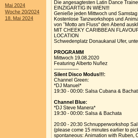
Die angesagtesten Latin Dance Traine
Mai 2024
EINZIGARTIG IN WIEN!!!
Woche 20/2024
Genieße jeden Mittwoch und Samstag 
18. Mai 2024
Kostenlose Tanzworkshops und Animat
von "Motto am Fluss“ den Abend auskl
MIT CHEEKY CARIBBEAN FLAVOUR
LOCATION
Schwedenplatz Donaukanal Ufer, unte
PROGRAMM
Mittwoch 19.08.2020
Featuring Alberto Nuñez
----------------
Silent Disco Modus!!!:
Channel Green:
*DJ Manuel*
19:30 - 00:00: Salsa Cubana & Bacha
Channel Blue:
*DJ Steve Manera*
19:30 - 00:00: Salsa & Bachata
20:00 - 20:30 Schnupperworkshop Sal
(please come 15 minutes earlier to pi
spontaneous: Animation with Ruben, C