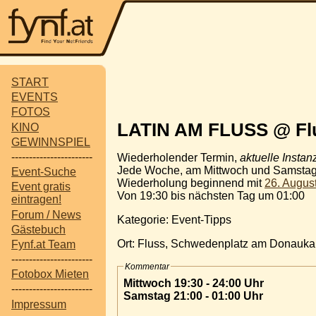
START
EVENTS
FOTOS
LATIN AM FLUSS @ Flu
KINO
GEWINNSPIEL
-----------------------
Wiederholender Termin,
aktuelle Instan
Jede Woche, am Mittwoch und Samsta
Event-Suche
Wiederholung beginnend mit
26. Augus
Event gratis
Von 19:30 bis nächsten Tag um 01:00
eintragen!
Forum / News
Kategorie: Event-Tipps
Gästebuch
Ort: Fluss, Schwedenplatz am Donauka
Fynf.at Team
-----------------------
Kommentar
Fotobox Mieten
Mittwoch 19:30 - 24:00 Uhr
-----------------------
Samstag 21:00 - 01:00 Uhr
Impressum