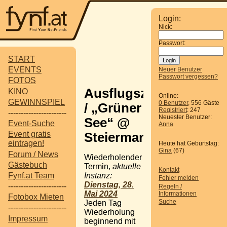
Login:
Nick:
Passwort:
START
EVENTS
Neuer Benutzer
Passwort vergessen?
FOTOS
Ausflugsziel
KINO
Online:
GEWINNSPIEL
0 Benutzer
, 556 Gäste
/ „Grüner
Registriert
: 247
-----------------------
Neuester Benutzer:
See“ @
Event-Suche
Anna
Event gratis
Steiermark
eintragen!
Heute hat Geburtstag:
Gina
(67)
Forum / News
Wiederholender
Gästebuch
Termin,
aktuelle
Kontakt
Instanz:
Fynf.at Team
Fehler melden
Dienstag, 28.
-----------------------
Regeln /
Mai 2024
Informationen
Fotobox Mieten
Suche
Jeden Tag
-----------------------
Wiederholung
Impressum
beginnend mit