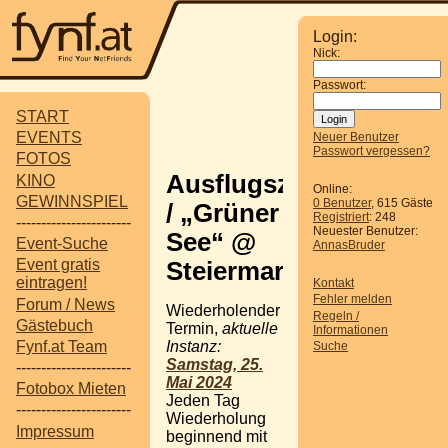
Login:
Nick:
Passwort:
START
EVENTS
Neuer Benutzer
Passwort vergessen?
FOTOS
Ausflugsziel
KINO
Online:
GEWINNSPIEL
0 Benutzer
, 615 Gäste
/ „Grüner
Registriert
: 248
-----------------------
Neuester Benutzer:
See“ @
Event-Suche
AnnasBruder
Event gratis
Steiermark
eintragen!
Kontakt
Fehler melden
Forum / News
Wiederholender
Regeln /
Gästebuch
Termin,
aktuelle
Informationen
Instanz:
Fynf.at Team
Suche
Samstag, 25.
-----------------------
Mai 2024
Fotobox Mieten
Jeden Tag
-----------------------
Wiederholung
Impressum
beginnend mit