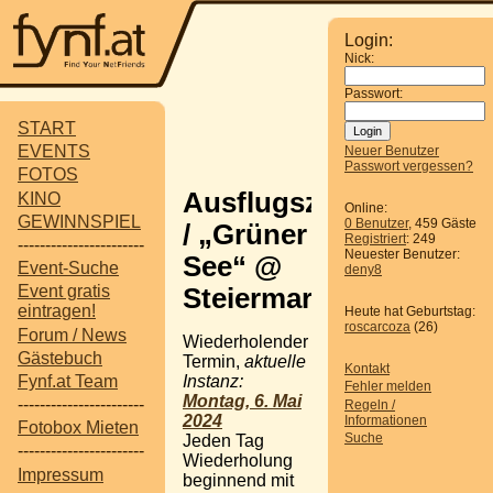
Login:
Nick:
Passwort:
START
EVENTS
Neuer Benutzer
Passwort vergessen?
FOTOS
Ausflugsziel
KINO
Online:
GEWINNSPIEL
0 Benutzer
, 459 Gäste
/ „Grüner
Registriert
: 249
-----------------------
Neuester Benutzer:
See“ @
Event-Suche
deny8
Event gratis
Steiermark
eintragen!
Heute hat Geburtstag:
roscarcoza
(26)
Forum / News
Wiederholender
Gästebuch
Termin,
aktuelle
Kontakt
Instanz:
Fynf.at Team
Fehler melden
Montag, 6. Mai
-----------------------
Regeln /
2024
Informationen
Fotobox Mieten
Suche
Jeden Tag
-----------------------
Wiederholung
Impressum
beginnend mit