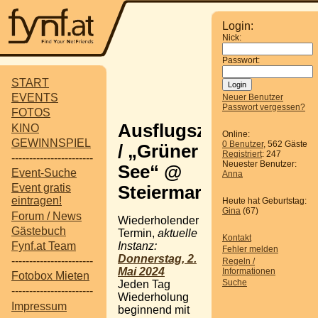
Login:
Nick:
Passwort:
START
EVENTS
Neuer Benutzer
Passwort vergessen?
FOTOS
Ausflugsziel
KINO
Online:
GEWINNSPIEL
0 Benutzer
, 562 Gäste
/ „Grüner
Registriert
: 247
-----------------------
Neuester Benutzer:
See“ @
Event-Suche
Anna
Event gratis
Steiermark
eintragen!
Heute hat Geburtstag:
Gina
(67)
Forum / News
Wiederholender
Gästebuch
Termin,
aktuelle
Kontakt
Instanz:
Fynf.at Team
Fehler melden
Donnerstag, 2.
-----------------------
Regeln /
Mai 2024
Informationen
Fotobox Mieten
Suche
Jeden Tag
-----------------------
Wiederholung
Impressum
beginnend mit