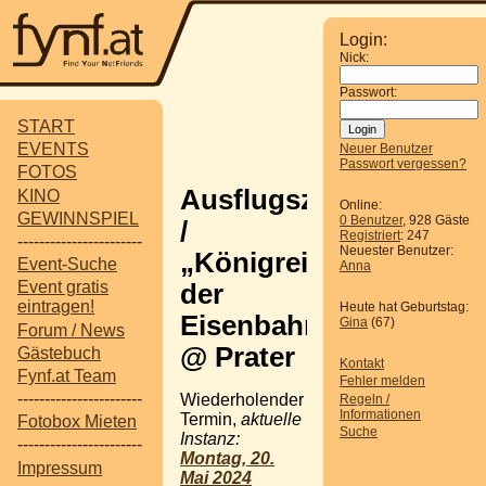
Login:
Nick:
Passwort:
START
EVENTS
Neuer Benutzer
Passwort vergessen?
FOTOS
Ausflugsziel
KINO
Online:
GEWINNSPIEL
0 Benutzer
, 928 Gäste
/
Registriert
: 247
-----------------------
Neuester Benutzer:
„Königreich
Event-Suche
Anna
Event gratis
der
eintragen!
Heute hat Geburtstag:
Eisenbahnen“
Gina
(67)
Forum / News
@ Prater
Gästebuch
Kontakt
Fynf.at Team
Fehler melden
-----------------------
Wiederholender
Regeln /
Informationen
Termin,
aktuelle
Fotobox Mieten
Suche
Instanz:
-----------------------
Montag, 20.
Impressum
Mai 2024