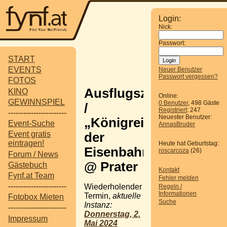
Login:
Nick:
Passwort:
START
EVENTS
Neuer Benutzer
Passwort vergessen?
FOTOS
Ausflugsziel
KINO
Online:
GEWINNSPIEL
0 Benutzer
, 498 Gäste
/
Registriert
: 247
-----------------------
Neuester Benutzer:
„Königreich
Event-Suche
AnnasBruder
Event gratis
der
eintragen!
Heute hat Geburtstag:
Eisenbahnen“
roscarcoza
(26)
Forum / News
@ Prater
Gästebuch
Kontakt
Fynf.at Team
Fehler melden
-----------------------
Wiederholender
Regeln /
Informationen
Termin,
aktuelle
Fotobox Mieten
Suche
Instanz:
-----------------------
Donnerstag, 2.
Impressum
Mai 2024