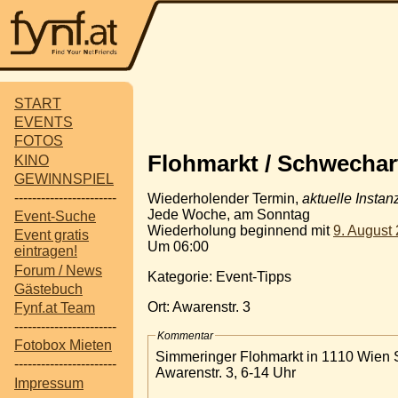
START
EVENTS
FOTOS
Flohmarkt / Schwechar
KINO
GEWINNSPIEL
-----------------------
Wiederholender Termin,
aktuelle Instan
Jede Woche, am Sonntag
Event-Suche
Wiederholung beginnend mit
9. August
Event gratis
Um 06:00
eintragen!
Forum / News
Kategorie: Event-Tipps
Gästebuch
Ort: Awarenstr. 3
Fynf.at Team
-----------------------
Kommentar
Fotobox Mieten
Simmeringer Flohmarkt in 1110 Wien
-----------------------
Awarenstr. 3, 6-14 Uhr
Impressum