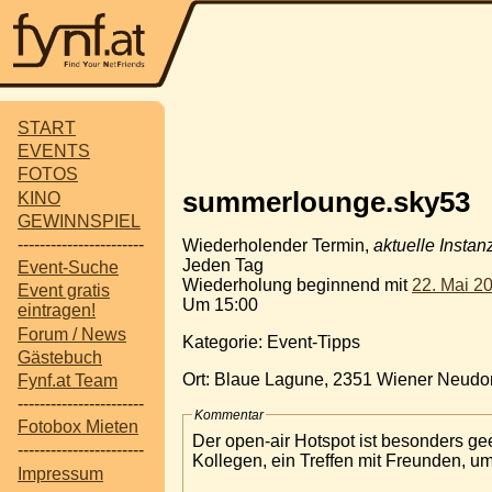
START
EVENTS
FOTOS
summerlounge.sky53
KINO
GEWINNSPIEL
-----------------------
Wiederholender Termin,
aktuelle Instan
Jeden Tag
Event-Suche
Wiederholung beginnend mit
22. Mai 2
Event gratis
Um 15:00
eintragen!
Forum / News
Kategorie: Event-Tipps
Gästebuch
Ort: Blaue Lagune, 2351 Wiener Neudor
Fynf.at Team
-----------------------
Kommentar
Fotobox Mieten
Der open-air Hotspot ist besonders gee
-----------------------
Kollegen, ein Treffen mit Freunden, 
Impressum