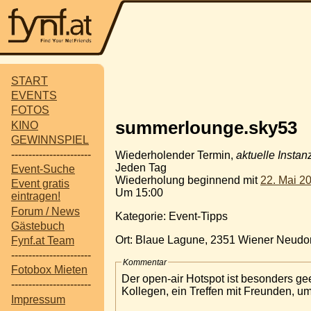
START
EVENTS
FOTOS
summerlounge.sky53
KINO
GEWINNSPIEL
-----------------------
Wiederholender Termin,
aktuelle Instan
Jeden Tag
Event-Suche
Wiederholung beginnend mit
22. Mai 2
Event gratis
Um 15:00
eintragen!
Forum / News
Kategorie: Event-Tipps
Gästebuch
Ort: Blaue Lagune, 2351 Wiener Neudor
Fynf.at Team
-----------------------
Kommentar
Fotobox Mieten
Der open-air Hotspot ist besonders gee
-----------------------
Kollegen, ein Treffen mit Freunden, 
Impressum