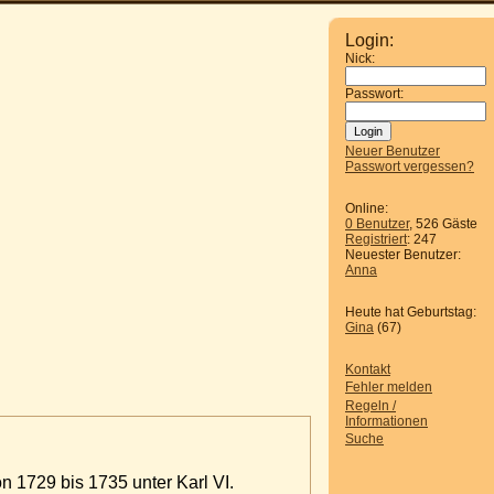
Login:
Nick:
Passwort:
Neuer Benutzer
Passwort vergessen?
Online:
0 Benutzer
, 526 Gäste
Registriert
: 247
Neuester Benutzer:
Anna
Heute hat Geburtstag:
Gina
(67)
Kontakt
Fehler melden
Regeln /
Informationen
Suche
n 1729 bis 1735 unter Karl VI.