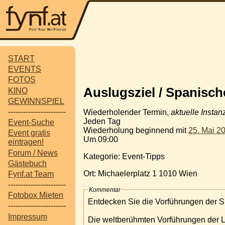
START
EVENTS
FOTOS
Auslugsziel / Spanisch
KINO
GEWINNSPIEL
-----------------------
Wiederholender Termin,
aktuelle Instan
Jeden Tag
Event-Suche
Wiederholung beginnend mit
25. Mai 2
Event gratis
Um 09:00
eintragen!
Forum / News
Kategorie: Event-Tipps
Gästebuch
Ort: Michaelerplatz 1 1010 Wien
Fynf.at Team
-----------------------
Kommentar
Fotobox Mieten
Entdecken Sie die Vorführungen der S
-----------------------
Impressum
Die weltberühmten Vorführungen der Li