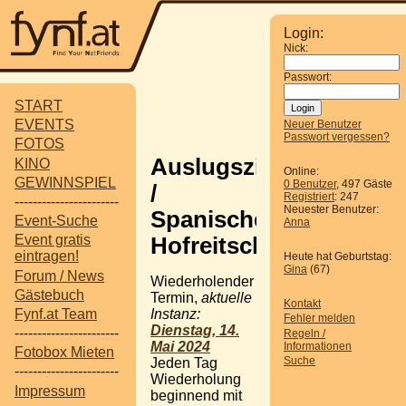
Login:
Nick:
Passwort:
START
EVENTS
Neuer Benutzer
Passwort vergessen?
FOTOS
Auslugsziel
KINO
Online:
GEWINNSPIEL
0 Benutzer
, 497 Gäste
/
Registriert
: 247
-----------------------
Neuester Benutzer:
Spanischen
Event-Suche
Anna
Event gratis
Hofreitschule
eintragen!
Heute hat Geburtstag:
Gina
(67)
Forum / News
Wiederholender
Gästebuch
Termin,
aktuelle
Kontakt
Instanz:
Fynf.at Team
Fehler melden
Dienstag, 14.
-----------------------
Regeln /
Mai 2024
Informationen
Fotobox Mieten
Suche
Jeden Tag
-----------------------
Wiederholung
Impressum
beginnend mit