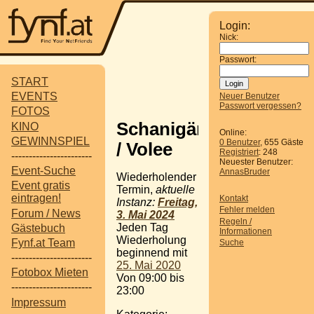
Login:
Nick:
Passwort:
START
EVENTS
Neuer Benutzer
Passwort vergessen?
FOTOS
Schanigärten
KINO
Online:
GEWINNSPIEL
0 Benutzer
, 655 Gäste
/ Volee
Registriert
: 248
-----------------------
Neuester Benutzer:
Event-Suche
AnnasBruder
Wiederholender
Event gratis
Termin,
aktuelle
eintragen!
Kontakt
Instanz:
Freitag,
Fehler melden
Forum / News
3. Mai 2024
Regeln /
Jeden Tag
Gästebuch
Informationen
Wiederholung
Fynf.at Team
Suche
beginnend mit
-----------------------
25. Mai 2020
Fotobox Mieten
Von 09:00 bis
-----------------------
23:00
Impressum