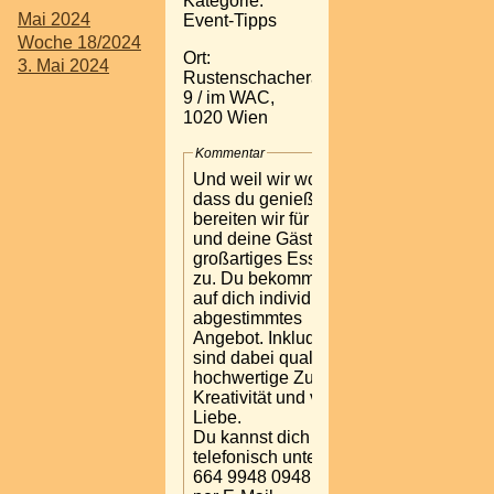
Kategorie:
Mai 2024
Event-Tipps
Woche 18/2024
Ort:
3. Mai 2024
Rustenschacherallee
9 / im WAC,
1020 Wien
Kommentar
Und weil wir wollen,
dass du genießt,
bereiten wir für dich
und deine Gäste
großartiges Essen
zu. Du bekommst ein
auf dich individuell
abgestimmtes
Angebot. Inkludiert
sind dabei qualitativ
hochwertige Zutaten,
Kreativität und viel
Liebe.
Du kannst dich gerne
telefonisch unter +43
664 9948 0948 oder