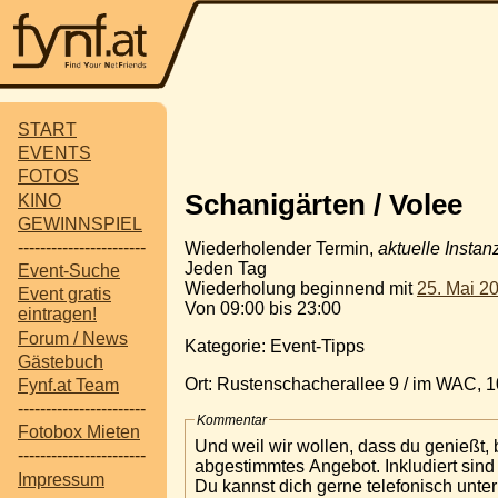
START
EVENTS
FOTOS
Schanigärten / Volee
KINO
GEWINNSPIEL
-----------------------
Wiederholender Termin,
aktuelle Instan
Jeden Tag
Event-Suche
Wiederholung beginnend mit
25. Mai 2
Event gratis
Von 09:00 bis 23:00
eintragen!
Forum / News
Kategorie: Event-Tipps
Gästebuch
Ort: Rustenschacherallee 9 / im WAC, 
Fynf.at Team
-----------------------
Kommentar
Fotobox Mieten
Und weil wir wollen, dass du genießt, 
-----------------------
abgestimmtes Angebot. Inkludiert sind d
Impressum
Du kannst dich gerne telefonisch unte