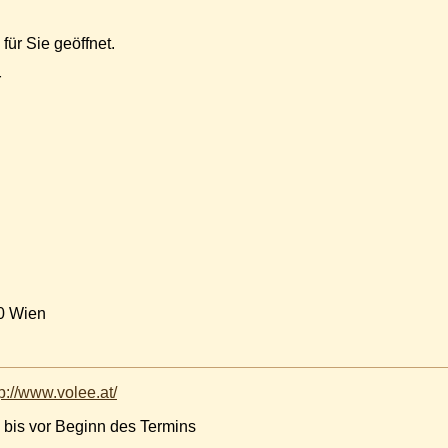
für Sie geöffnet.
r
0 Wien
tp://www.volee.at/
 bis vor Beginn des Termins