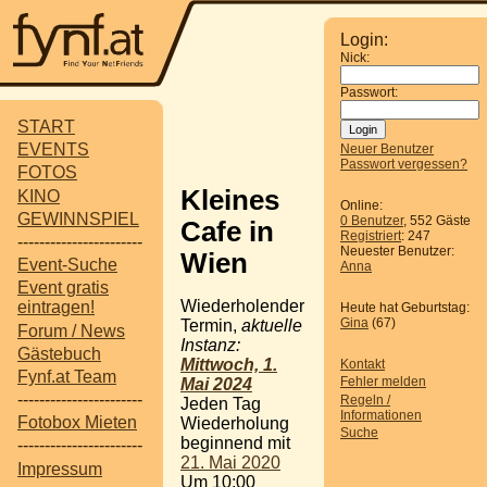
Login:
Nick:
Passwort:
START
EVENTS
Neuer Benutzer
Passwort vergessen?
FOTOS
Kleines
KINO
Online:
GEWINNSPIEL
0 Benutzer
, 552 Gäste
Cafe in
Registriert
: 247
-----------------------
Neuester Benutzer:
Wien
Event-Suche
Anna
Event gratis
Wiederholender
eintragen!
Heute hat Geburtstag:
Gina
(67)
Termin,
aktuelle
Forum / News
Instanz:
Gästebuch
Mittwoch, 1.
Kontakt
Fynf.at Team
Fehler melden
Mai 2024
-----------------------
Regeln /
Jeden Tag
Informationen
Fotobox Mieten
Wiederholung
Suche
beginnend mit
-----------------------
21. Mai 2020
Impressum
Um 10:00