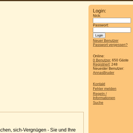
Login:
Nick:
Passwort:
Neuer Benutzer
Passwort vergessen?
Online:
0 Benutzer
, 650 Gäste
Registriert
: 248
Neuester Benutzer:
AnnasBruder
Kontakt
Fehler melden
Regeln /
Informationen
Suche
achen, sich-Vergnügen - Sie und Ihre