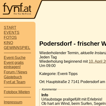
START
EVENTS
FOTOS
Podersdorf - frischer 
KINO
GEWINNSPIEL
-----------------------
Wiederholender Termin,
aktuelle Instan
Jeden Tag
Event-Suche
Wiederholung beginnend mit
10. April 
Event gratis
Um 09:00
eintragen!
Forum / News
Kategorie: Event-Tipps
Gästebuch
Ort: Hauptstraße 2 7141 Podersdorf am
Fynf.at Team
-----------------------
Kommentar
Fotobox Mieten
Info
-----------------------
Urlaubstage prallgefüllt mit Erlebnis!
Impressum
Ob hart am Wind, beim Surfen, Segeln 