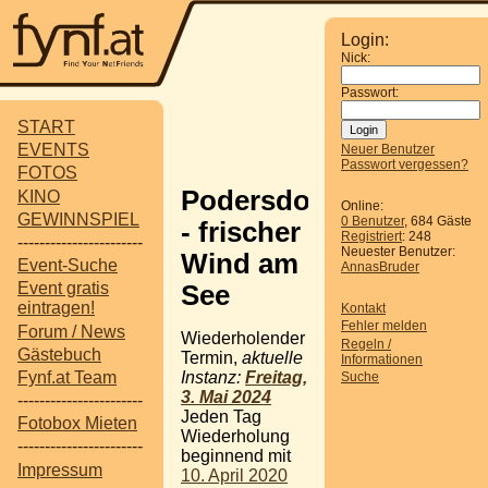
Login:
Nick:
Passwort:
START
EVENTS
Neuer Benutzer
Passwort vergessen?
FOTOS
Podersdorf
KINO
Online:
GEWINNSPIEL
0 Benutzer
, 684 Gäste
- frischer
Registriert
: 248
-----------------------
Neuester Benutzer:
Wind am
Event-Suche
AnnasBruder
Event gratis
See
eintragen!
Kontakt
Fehler melden
Forum / News
Wiederholender
Regeln /
Gästebuch
Termin,
aktuelle
Informationen
Instanz:
Freitag,
Fynf.at Team
Suche
3. Mai 2024
-----------------------
Jeden Tag
Fotobox Mieten
Wiederholung
-----------------------
beginnend mit
Impressum
10. April 2020