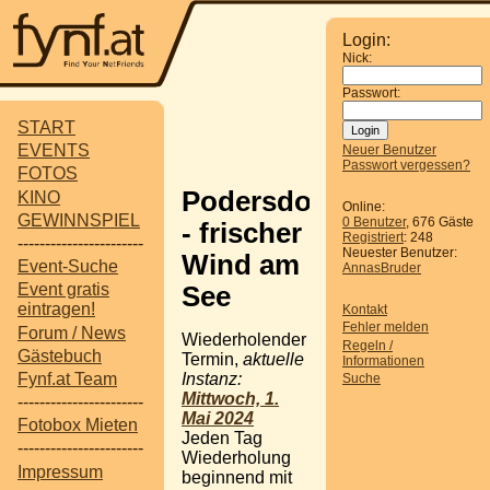
Login:
Nick:
Passwort:
START
EVENTS
Neuer Benutzer
Passwort vergessen?
FOTOS
Podersdorf
KINO
Online:
GEWINNSPIEL
0 Benutzer
, 676 Gäste
- frischer
Registriert
: 248
-----------------------
Neuester Benutzer:
Wind am
Event-Suche
AnnasBruder
Event gratis
See
eintragen!
Kontakt
Fehler melden
Forum / News
Wiederholender
Regeln /
Gästebuch
Termin,
aktuelle
Informationen
Instanz:
Fynf.at Team
Suche
Mittwoch, 1.
-----------------------
Mai 2024
Fotobox Mieten
Jeden Tag
-----------------------
Wiederholung
Impressum
beginnend mit