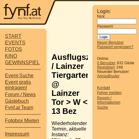
Login:
Nick:
Passwort:
START
EVENTS
Neuer Benutzer
Passwort vergessen?
FOTOS
Ausflugsziel
KINO
Online:
GEWINNSPIEL
0 Benutzer
, 632 Gäste
/ Lainzer
Registriert
: 248
-----------------------
Neuester Benutzer:
Tiergarten
Event-Suche
AnnasBruder
Event gratis
@
eintragen!
Kontakt
Lainzer
Fehler melden
Forum / News
Regeln /
Tor > W <
Gästebuch
Informationen
Fynf.at Team
Suche
13 Bez
-----------------------
Fotobox Mieten
Wiederholender
-----------------------
Termin,
aktuelle
Impressum
Instanz: