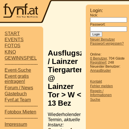
Login:
Nick:
Passwort:
START
EVENTS
Neuer Benutzer
Passwort vergessen?
FOTOS
Ausflugsziel
KINO
Online:
GEWINNSPIEL
0 Benutzer
, 704 Gäste
/ Lainzer
Registriert
: 248
-----------------------
Neuester Benutzer:
Tiergarten
Event-Suche
AnnasBruder
Event gratis
@
eintragen!
Kontakt
Lainzer
Fehler melden
Forum / News
Regeln /
Tor > W <
Gästebuch
Informationen
Fynf.at Team
Suche
13 Bez
-----------------------
Fotobox Mieten
Wiederholender
-----------------------
Termin,
aktuelle
Impressum
Instanz: