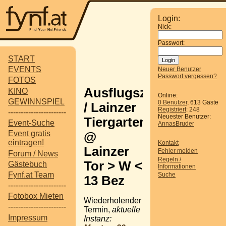
Login:
Nick:
Passwort:
START
EVENTS
Neuer Benutzer
Passwort vergessen?
FOTOS
Ausflugsziel
KINO
Online:
GEWINNSPIEL
0 Benutzer
, 613 Gäste
/ Lainzer
Registriert
: 248
-----------------------
Neuester Benutzer:
Tiergarten
Event-Suche
AnnasBruder
Event gratis
@
eintragen!
Kontakt
Lainzer
Fehler melden
Forum / News
Regeln /
Tor > W <
Gästebuch
Informationen
Fynf.at Team
Suche
13 Bez
-----------------------
Fotobox Mieten
Wiederholender
-----------------------
Termin,
aktuelle
Impressum
Instanz: