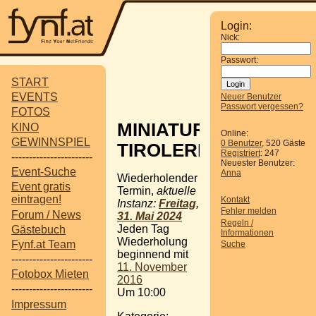
Login:
Nick:
Passwort:
START
EVENTS
Neuer Benutzer
Passwort vergessen?
FOTOS
MINIATUR
KINO
Online:
GEWINNSPIEL
0 Benutzer
, 520 Gäste
TIROLERLAND
Registriert
: 247
-----------------------
Neuester Benutzer:
Event-Suche
Anna
Wiederholender
Event gratis
Termin,
aktuelle
eintragen!
Kontakt
Instanz:
Freitag,
Fehler melden
Forum / News
31. Mai 2024
Regeln /
Jeden Tag
Gästebuch
Informationen
Wiederholung
Fynf.at Team
Suche
beginnend mit
-----------------------
11. November
Fotobox Mieten
2016
-----------------------
Um 10:00
Impressum