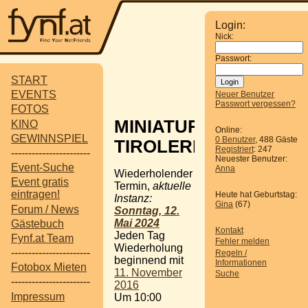
Login:
Nick:
Passwort:
START
EVENTS
Neuer Benutzer
Passwort vergessen?
FOTOS
MINIATUR
KINO
Online:
GEWINNSPIEL
0 Benutzer
, 488 Gäste
TIROLERLAND
Registriert
: 247
-----------------------
Neuester Benutzer:
Event-Suche
Anna
Wiederholender
Event gratis
Termin,
aktuelle
eintragen!
Heute hat Geburtstag:
Instanz:
Gina
(67)
Forum / News
Sonntag, 12.
Mai 2024
Gästebuch
Kontakt
Jeden Tag
Fynf.at Team
Fehler melden
Wiederholung
-----------------------
Regeln /
beginnend mit
Informationen
Fotobox Mieten
11. November
Suche
-----------------------
2016
Impressum
Um 10:00