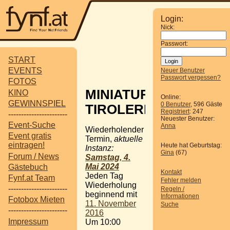
Login:
Nick:
Passwort:
START
EVENTS
Neuer Benutzer
Passwort vergessen?
FOTOS
MINIATUR
KINO
Online:
GEWINNSPIEL
0 Benutzer
, 596 Gäste
TIROLERLAND
Registriert
: 247
-----------------------
Neuester Benutzer:
Event-Suche
Anna
Wiederholender
Event gratis
Termin,
aktuelle
eintragen!
Heute hat Geburtstag:
Instanz:
Gina
(67)
Forum / News
Samstag, 4.
Mai 2024
Gästebuch
Kontakt
Jeden Tag
Fynf.at Team
Fehler melden
Wiederholung
-----------------------
Regeln /
beginnend mit
Informationen
Fotobox Mieten
11. November
Suche
-----------------------
2016
Impressum
Um 10:00